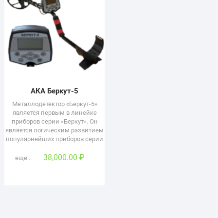
АКА Беркут-5
Металлодетектор «Беркут-5»
является первым в линейке
приборов серии «Беркут». Он
является логическим развитием
популярнейших приборов серии
38,000.00
₽
ещё...