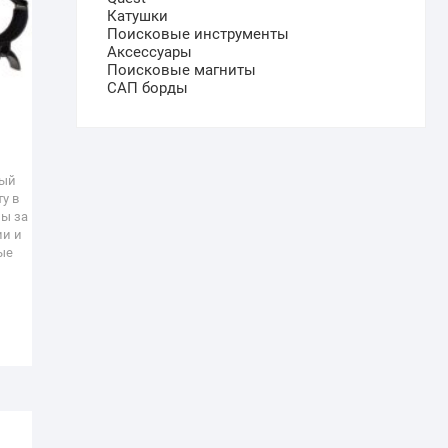
Катушки
Поисковые инструменты
Аксессуары
Поисковые магниты
САП борды
5
рый
ту в
лы за
ии и
ые
.