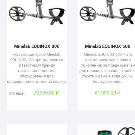
Minelab EQUINOX 800
Minelab EQUINOX 600
Металлодетектор Minelab
Minelab EQUINOX 600 – это
EQUINOX 800 принадлежит к
металлоискатель нового
известному бренду
поколения, он предназначен
профессионального
для поиска сокровищ в любо
оборудования для
грунте и даже в воде до 3 м,
кладокопания отличной сборки.
благодаря ещё...
79,999.00
₽
61,999.00
₽
Это ещё...