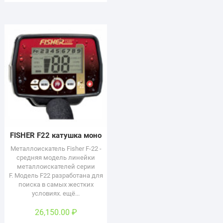
FISHER F22 катушка моно
Металлоискатель Fisher F-22 -
средняя модель линейки
металлоискателей серии
F. Модель F22 разработана для
поиска в самых жестких
условиях. ещё...
26,150.00
₽