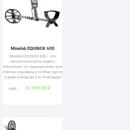
Minelab EQUINOX 600
Minelab EQUINOX 600 – это
металлоискатель нового
поколения, он предназначен для
поиска сокровищ в любом грунте
и даже в воде до 3 м, благодаря
61,999.00
₽
ещё...