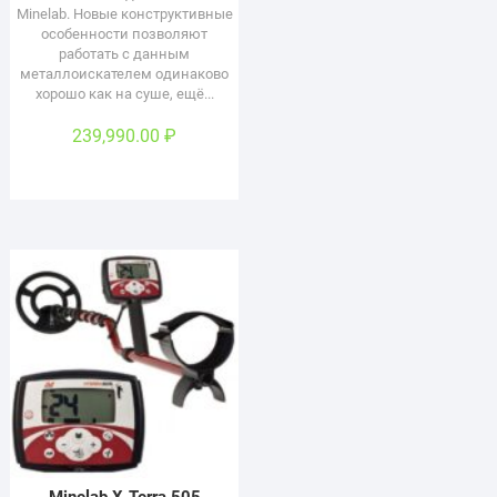
Minelab. Новые конструктивные
особенности позволяют
работать с данным
металлоискателем одинаково
хорошо как на суше, ещё...
239,990.00
₽
Minelab X-Terra 505