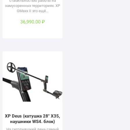
стабильностью работы на
замусоренных территориях. XP
GMaxx II это ещё...
36,990.00
₽
XP Deus (катушка 28″ Х35,
наушники WS4. блок)
На сегодняшний день самый