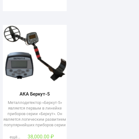
АКА Беркут-5
Металлодетектор «Беркут-5»
является первым в линейке
приборов серии «Беркут». Он
является логическим развитием
популярнейших приборов серии
38,000.00
₽
ещё...